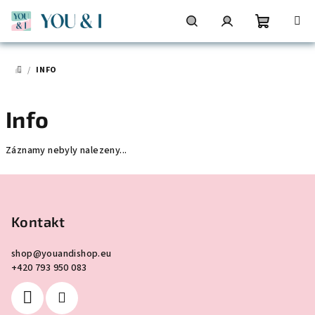
Přejít
na
obsah
Nákupní
Hledat
Přihlášení
/
INFO
DOMŮ
košík
Info
Záznamy nebyly nalezeny...
Z
á
p
Kontakt
a
shop
@
youandishop.eu
t
+420 793 950 083
í