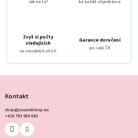
Jak na to?
ke každé objednávce
r
v
k
y
v
Zvyš si počty
Garance doručení
ý
sledujících
p
po celé ČR
na sociálních sítích
i
s
u
Z
á
p
Kontakt
a
shop
@
youandishop.eu
t
+420 793 950 083
í