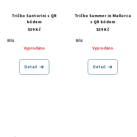
Tričko Santorini s QR
Tričko Summer in Mallorca
kódem
s QR kódem
539 Kč
539 Kč
Bílá
Bílá
Vyprodáno
Vyprodáno
Detail
Detail