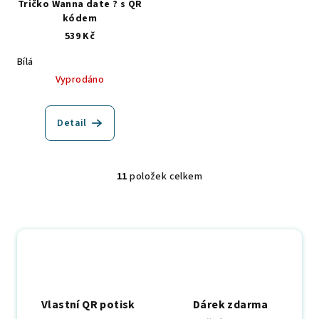
Tričko Wanna date ? s QR
kódem
539 Kč
Bílá
Vyprodáno
Detail
11
položek celkem
O
v
l
á
d
a
c
í
Vlastní QR potisk
Dárek zdarma
p