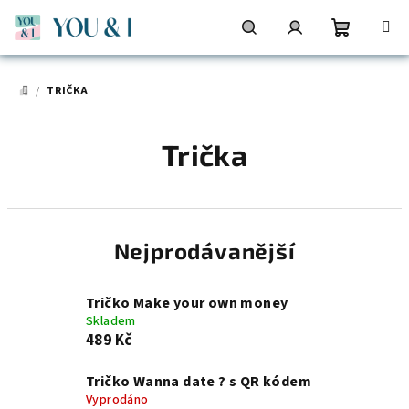
Přejít
na
obsah
Nákupní
Hledat
Přihlášení
/
TRIČKA
DOMŮ
košík
Trička
Nejprodávanější
Tričko Make your own money
Skladem
489 Kč
Tričko Wanna date ? s QR kódem
Vyprodáno