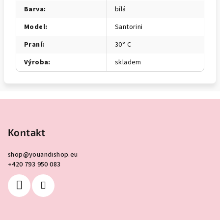
Barva
:
bílá
Model
:
Santorini
Praní
:
30° C
Výroba
:
skladem
Z
á
p
Kontakt
a
shop
@
youandishop.eu
t
+420 793 950 083
í