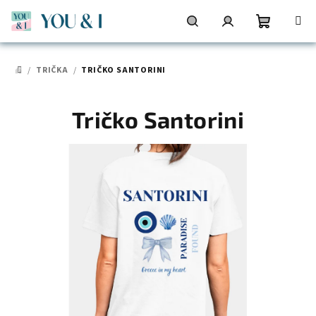
Přejít
na
obsah
Nákupní
Hledat
Přihlášení
/
TRIČKA
/
TRIČKO SANTORINI
DOMŮ
košík
Tričko Santorini