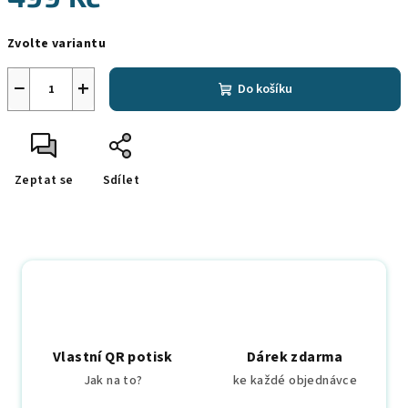
Měrná
Zvolte variantu
cena:
−
+
Do košíku
Zeptat se
Sdílet
Vlastní QR potisk
Dárek zdarma
Jak na to?
ke každé objednávce