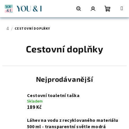
Přejít
na
obsah
Nákupní
Hledat
Přihlášení
/
CESTOVNÍ DOPLŇKY
DOMŮ
košík
Cestovní doplňky
Nejprodávanější
Cestovní toaletní taška
Skladem
189 Kč
Láhev na vodu z recyklovaného materiálu
500 ml - transparentní světle modrá