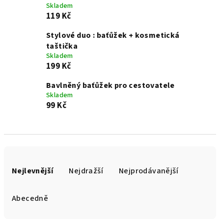
Skladem
119 Kč
Stylové duo : baťůžek + kosmetická
taštička
Skladem
199 Kč
Bavlněný baťůžek pro cestovatele
Skladem
99 Kč
Ř
a
Nejlevnější
Nejdražší
Nejprodávanější
z
e
Abecedně
n