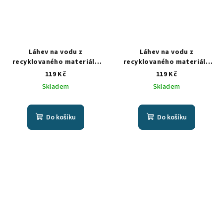
Láhev na vodu z
Láhev na vodu z
recyklovaného materiálu
recyklovaného materiálu
500 ml - transparentní
500 ml - transparentní
119 Kč
119 Kč
světle modrá
Skladem
Skladem
Do košíku
Do košíku