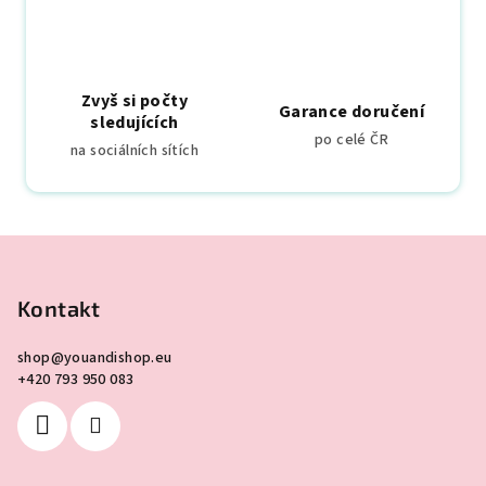
v
ý
p
i
Zvyš si počty
s
Garance doručení
sledujících
u
po celé ČR
na sociálních sítích
Z
á
p
Kontakt
a
shop
@
youandishop.eu
t
+420 793 950 083
í