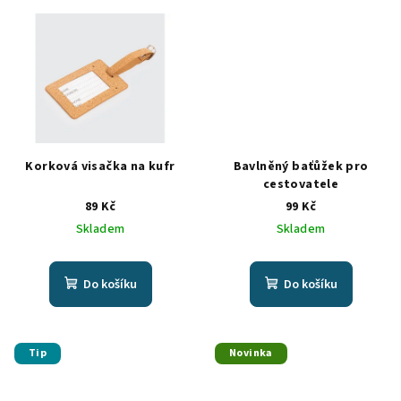
Korková visačka na kufr
Bavlněný baťůžek pro
cestovatele
89 Kč
99 Kč
Skladem
Skladem
Do košíku
Do košíku
Tip
Novinka