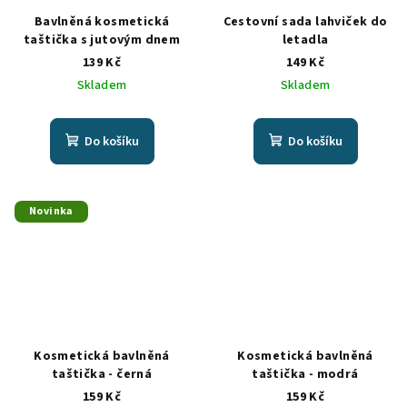
Bavlněná kosmetická
Cestovní sada lahviček do
taštička s jutovým dnem
letadla
139 Kč
149 Kč
Skladem
Skladem
Do košíku
Do košíku
Novinka
Kosmetická bavlněná
Kosmetická bavlněná
taštička - černá
taštička - modrá
159 Kč
159 Kč