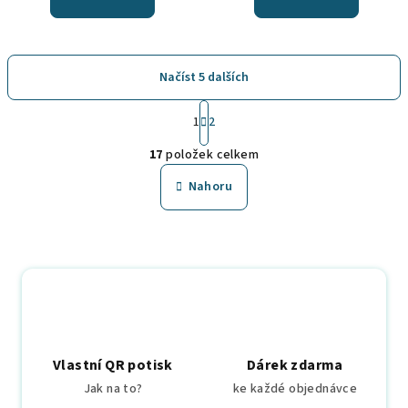
Načíst 5 dalších
S
1
2
t
O
r
17
položek celkem
á
v
n
l
Nahoru
k
á
o
d
v
a
á
n
c
í
í
p
r
v
Vlastní QR potisk
Dárek zdarma
k
Jak na to?
ke každé objednávce
y