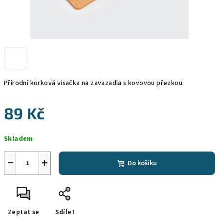
Přírodní korková visačka na zavazadla s kovovou přezkou.
89 Kč
Měrná
Skladem
cena:
−
+
Do košíku
Zeptat se
Sdílet