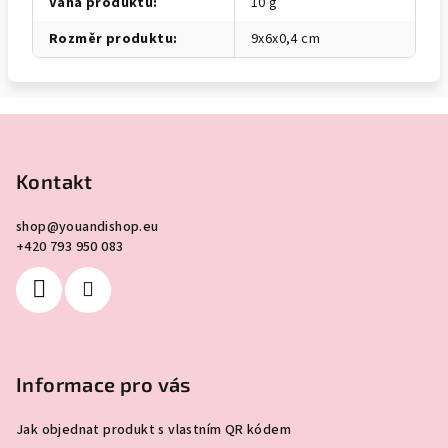
Váha produktu
:
10 g
Rozměr produktu
:
9x6x0,4 cm
Z
á
p
Kontakt
a
shop
@
youandishop.eu
t
+420 793 950 083
í
Informace pro vás
Jak objednat produkt s vlastním QR kódem