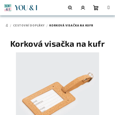
Přejít
na
obsah
Nákupní
Hledat
Přihlášení
/
CESTOVNÍ DOPLŇKY
/
KORKOVÁ VISAČKA NA KUFR
DOMŮ
košík
Korková visačka na kufr