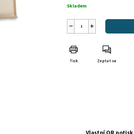
cena:
Skladem
−
+
Tisk
Zeptat se
Vlastní QR potisk