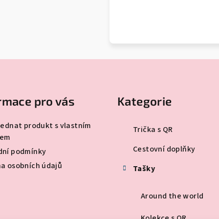
Přeskočit
kategorie
rmace pro vás
Kategorie
jednat produkt s vlastním
Trička s QR
dem
Cestovní doplňky
ní podmínky
a osobních údajů
Tašky
Around the world
Kolekce s QR