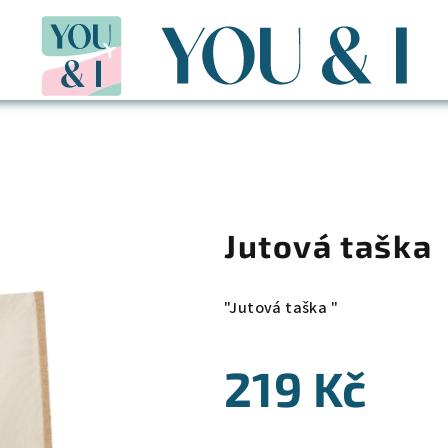
Jutová taška
"Jutová taška "
219 Kč
Měrná