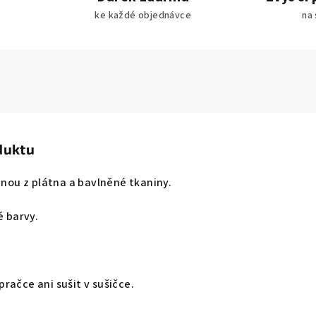
ke každé objednávce
na 
duktu
ranou z plátna a bavlněné tkaniny.
é barvy.
ačce ani sušit v sušičce.