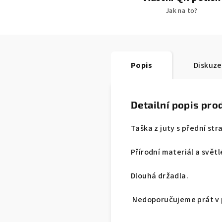
Jak na to?
Popis
Diskuze
Detailní popis pro
Taška z juty s přední st
Přírodní materiál a světl
Dlouhá držadla.
Nedoporučujeme prát v pr