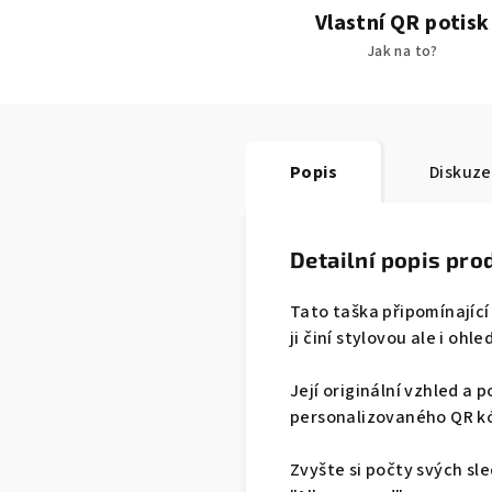
Vlastní QR potisk
Jak na to?
Popis
Diskuze
Detailní popis pro
Tato taška připomínající
ji činí stylovou ale i oh
Její originální vzhled a 
personalizovaného QR kó
Zvyšte si počty svých sl