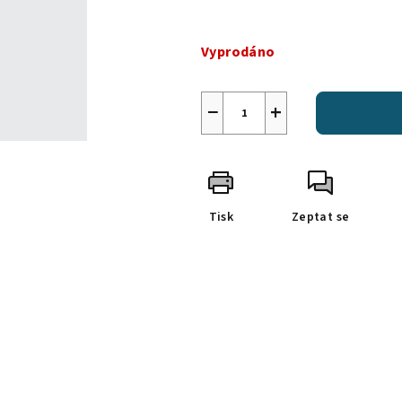
Měrná
cena:
Vyprodáno
−
+
Tisk
Zeptat se