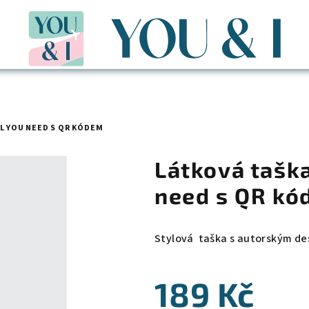
L YOU NEED S QR KÓDEM
Látková taška
need s QR k
Stylová taška s autorským de
189 Kč