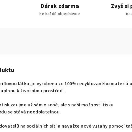
Dárek zdarma
Zvyš si 
ke každé objednávce
na 
duktu
 riflovou látku, je vyrobena ze 100% recyklovaného materiálu
leduplnou k životnímu prostředí.
potisk zaujme už sám o sobě, ale s naší možnosti tisku
du se stává neodolatelnou.
edovatelů na sociálních sítí a navažte nové vztahy pomocí ta