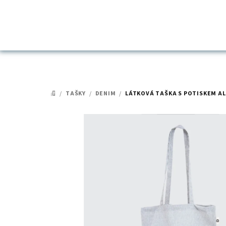
Přejít
na
obsah
/
TAŠKY
/
DENIM
/
LÁTKOVÁ TAŠKA S POTISKEM AL
DOMŮ