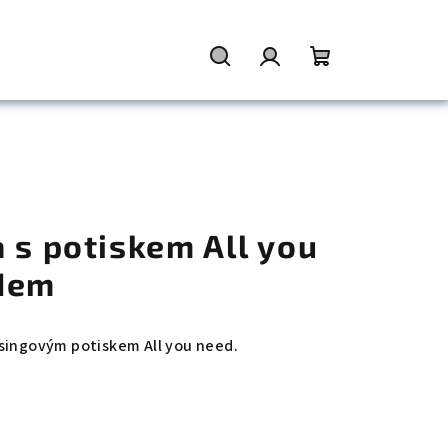
Hledat
Přihlášení
Nákupní
košík
 s potiskem All you
ódem
singovým potiskem All you need.