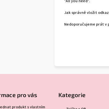
"All you need".
Jak správně vložit odka
Nedoporučujeme prát v pr
Přeskočit
kategorie
rmace pro vás
Kategorie
jednat produkt s vlastním