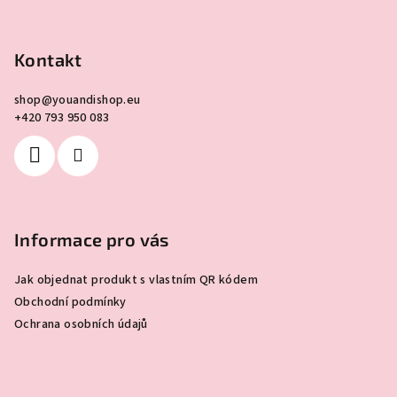
Z
á
p
Kontakt
a
shop
@
youandishop.eu
t
+420 793 950 083
í
Informace pro vás
Jak objednat produkt s vlastním QR kódem
Obchodní podmínky
Ochrana osobních údajů