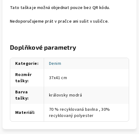
Tato taška je možná objednat pouze bez QR kódu.
Nedoporučujeme prát v pračce ani sušit v sušičce.
Doplňkové parametry
Kategorie
:
Denim
Rozměr
37x41 cm
tašky
:
Barva
královsky modrá
tašky
:
70 % recyklovaná bavlna , 30%
Materiál
:
recyklovaný polyester