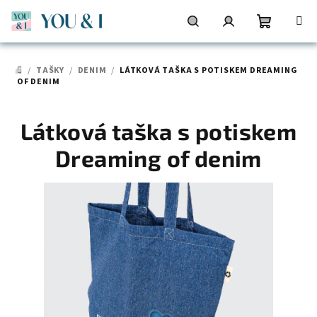
Přejít
na
obsah
Nákupní
Hledat
Přihlášení
/
TAŠKY
/
DENIM
/
LÁTKOVÁ TAŠKA S POTISKEM DREAMING
DOMŮ
košík
OF DENIM
Látková taška s potiskem
Dreaming of denim