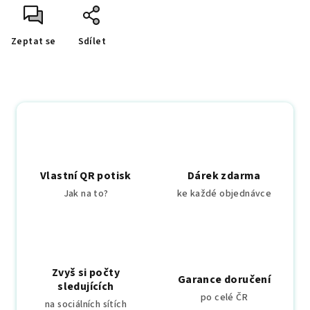
Zeptat se
Sdílet
Vlastní QR potisk
Dárek zdarma
Jak na to?
ke každé objednávce
Zvyš si počty
Garance doručení
sledujících
po celé ČR
na sociálních sítích