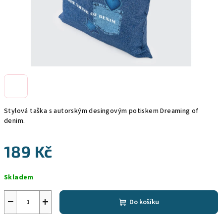
Stylová taška s autorským desingovým potiskem Dreaming of
denim.
189 Kč
Měrná
Skladem
cena:
−
+
Do košíku