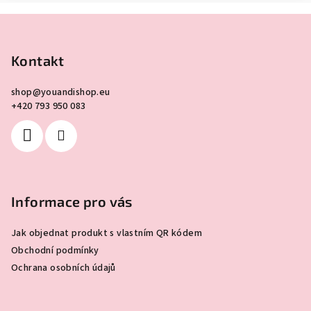
Z
á
p
Kontakt
a
shop
@
youandishop.eu
t
+420 793 950 083
í
Informace pro vás
Jak objednat produkt s vlastním QR kódem
Obchodní podmínky
Ochrana osobních údajů