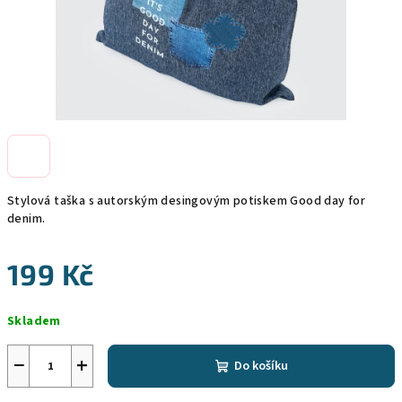
Stylová taška s autorským desingovým potiskem Good day for
denim.
199 Kč
Měrná
Skladem
cena:
−
+
Do košíku