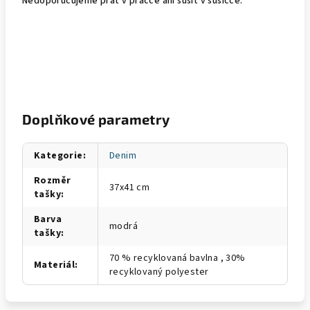
Nedoporučujeme prát v pračce ani sušit v sušičce.
Doplňkové parametry
Kategorie
:
Denim
Rozměr
37x41 cm
tašky
:
Barva
modrá
tašky
:
70 % recyklovaná bavlna , 30%
Materiál
:
recyklovaný polyester