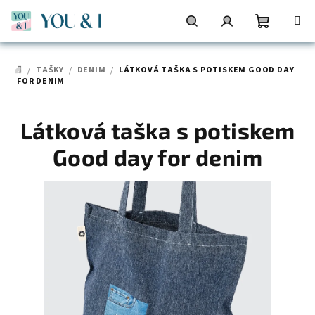
Přejít
na
obsah
Nákupní
Hledat
Přihlášení
/
TAŠKY
/
DENIM
/
LÁTKOVÁ TAŠKA S POTISKEM GOOD DAY
DOMŮ
košík
FOR DENIM
Látková taška s potiskem
Good day for denim