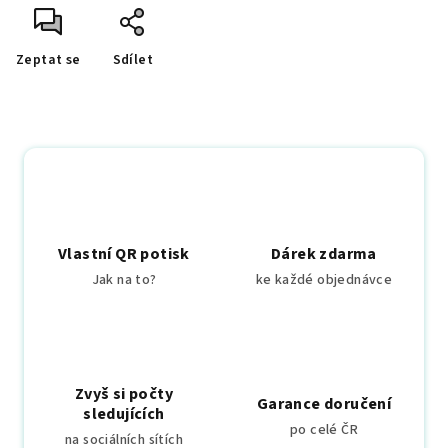
Zeptat se
Sdílet
Vlastní QR potisk
Dárek zdarma
Jak na to?
ke každé objednávce
Zvyš si počty
Garance doručení
sledujících
po celé ČR
na sociálních sítích