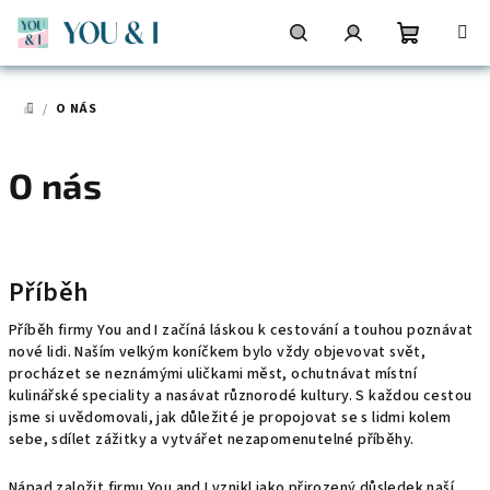
Přejít
na
obsah
Nákupní
Hledat
Přihlášení
/
O NÁS
DOMŮ
košík
O nás
V
ý
Příběh
p
i
Příběh firmy You and I začíná láskou k cestování a touhou poznávat
nové lidi. Naším velkým koníčkem bylo vždy objevovat svět,
s
procházet se neznámými uličkami měst, ochutnávat místní
č
kulinářské speciality a nasávat různorodé kultury. S každou cestou
l
jsme si uvědomovali, jak důležité je propojovat se s lidmi kolem
sebe, sdílet zážitky a vytvářet nezapomenutelné příběhy.
á
n
Nápad založit firmu You and I vznikl jako přirozený důsledek naší