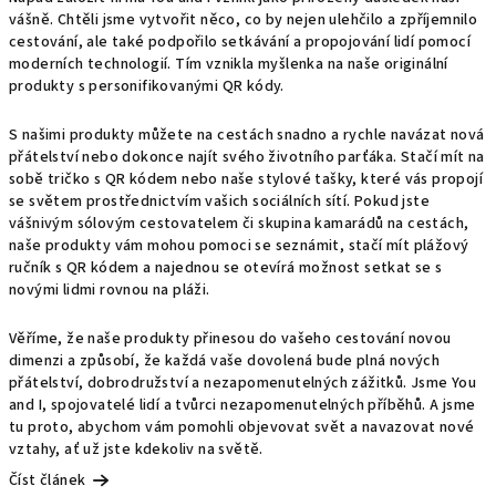
k
vášně. Chtěli jsme vytvořit něco, co by nejen ulehčilo a zpříjemnilo
cestování, ale také podpořilo setkávání a propojování lidí pomocí
ů
moderních technologií. Tím vznikla myšlenka na naše originální
produkty s personifikovanými QR kódy.
S našimi produkty můžete na cestách snadno a rychle navázat nová
přátelství nebo dokonce najít svého životního parťáka. Stačí mít na
sobě tričko s QR kódem nebo naše stylové tašky, které vás propojí
se světem prostřednictvím vašich sociálních sítí. Pokud jste
vášnivým sólovým cestovatelem či skupina kamarádů na cestách,
naše produkty vám mohou pomoci se seznámit, stačí mít plážový
ručník s QR kódem a najednou se otevírá možnost setkat se s
novými lidmi rovnou na pláži.
Věříme, že naše produkty přinesou do vašeho cestování novou
dimenzi a způsobí, že každá vaše dovolená bude plná nových
přátelství, dobrodružství a nezapomenutelných zážitků. Jsme You
and I, spojovatelé lidí a tvůrci nezapomenutelných příběhů. A jsme
tu proto, abychom vám pomohli objevovat svět a navazovat nové
vztahy, ať už jste kdekoliv na světě.
Číst článek