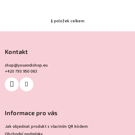
1
položek celkem
O
v
Z
l
á
á
p
Kontakt
d
a
a
c
shop
@
youandishop.eu
t
+420 793 950 083
í
í
p
r
v
k
y
Informace pro vás
v
ý
Jak objednat produkt s vlastním QR kódem
p
Obchodní podmínky
i