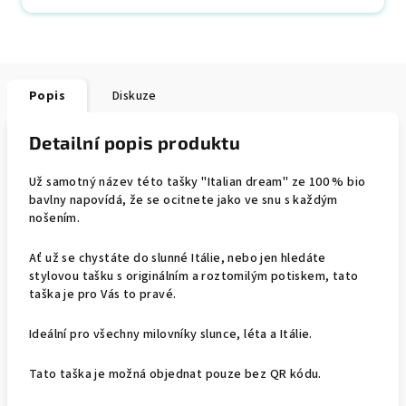
Popis
Diskuze
Detailní popis produktu
Už samotný název této tašky "Italian dream" ze 100 % bio
bavlny napovídá, že se ocitnete jako ve snu s každým
nošením.
Ať už se chystáte do slunné Itálie, nebo jen hledáte
stylovou tašku s originálním a roztomilým potiskem, tato
taška je pro Vás to pravé.
Ideální pro všechny milovníky slunce, léta a Itálie.
Tato taška je možná objednat pouze bez QR kódu.