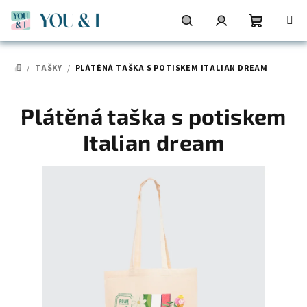
Přejít
na
obsah
Nákupní
Hledat
Přihlášení
/
TAŠKY
/
PLÁTĚNÁ TAŠKA S POTISKEM ITALIAN DREAM
DOMŮ
košík
Plátěná taška s potiskem
Italian dream