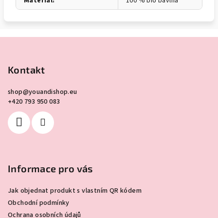
Materiál
:
100 % bio bavlna
Z
á
p
Kontakt
a
shop
@
youandishop.eu
t
+420 793 950 083
í
Informace pro vás
Jak objednat produkt s vlastním QR kódem
Obchodní podmínky
Ochrana osobních údajů