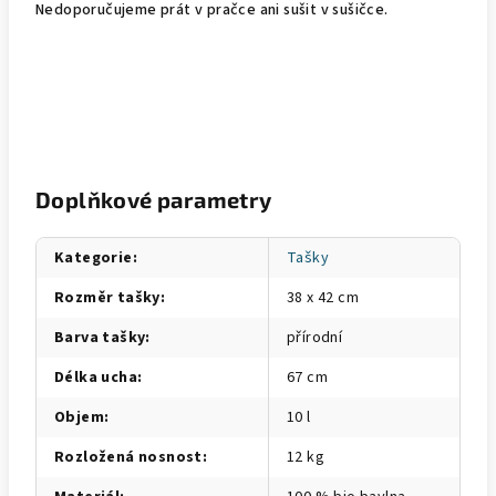
Nedoporučujeme prát v pračce ani sušit v sušičce.
Doplňkové parametry
Kategorie
:
Tašky
Rozměr tašky
:
38 x 42 cm
Barva tašky
:
přírodní
Délka ucha
:
67 cm
Objem
:
10 l
Rozložená nosnost
:
12 kg