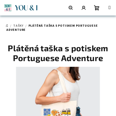
Přejít
na
obsah
Nákupní
Hledat
Přihlášení
/
TAŠKY
/
PLÁTĚNÁ TAŠKA S POTISKEM PORTUGUESE
DOMŮ
košík
ADVENTURE
Plátěná taška s potiskem
Portuguese Adventure