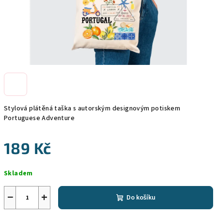
Stylová plátěná taška s autorským designovým potiskem
Portuguese Adventure
189 Kč
Měrná
Skladem
cena:
−
+
Do košíku