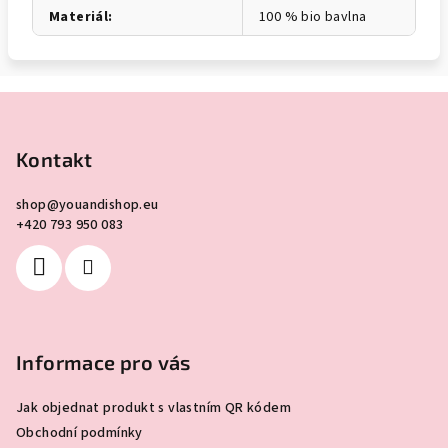
Materiál
:
100 % bio bavlna
Z
á
p
Kontakt
a
shop
@
youandishop.eu
t
+420 793 950 083
í
Informace pro vás
Jak objednat produkt s vlastním QR kódem
Obchodní podmínky