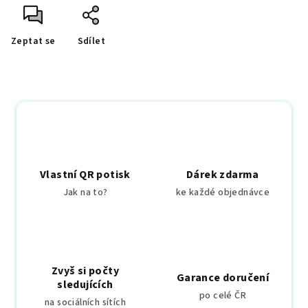
Zeptat se
Sdílet
Vlastní QR potisk
Dárek zdarma
Jak na to?
ke každé objednávce
Zvyš si počty
Garance doručení
sledujících
po celé ČR
na sociálních sítích