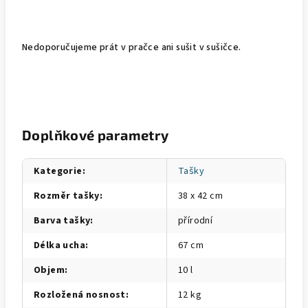
Nedoporučujeme prát v pračce ani sušit v sušičce.
Doplňkové parametry
Kategorie
:
Tašky
Rozměr tašky
:
38 x 42 cm
Barva tašky
:
přírodní
Délka ucha
:
67 cm
Objem
:
10 l
Rozložená nosnost
:
12 kg