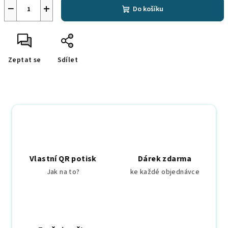
−
+
Do košíku
Zeptat se
Sdílet
Vlastní QR potisk
Dárek zdarma
Jak na to?
ke každé objednávce