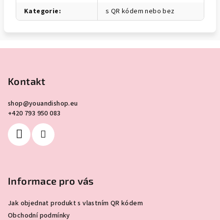
Kategorie
:
s QR kódem nebo bez
Z
á
p
Kontakt
a
shop
@
youandishop.eu
t
+420 793 950 083
í
Informace pro vás
Jak objednat produkt s vlastním QR kódem
Obchodní podmínky