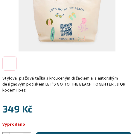
Stylová plážová taška s krouceným držadlem a s autorským
designovým potiskem LET'S GO TO THE BEACH TOGEHTER , s QR
kódem i bez.
349 Kč
Měrná
Vyprodáno
cena: