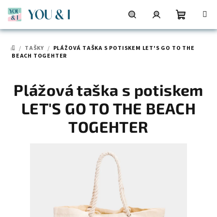
Přejít
na
obsah
Nákupní
Hledat
Přihlášení
/
TAŠKY
/
PLÁŽOVÁ TAŠKA S POTISKEM LET'S GO TO THE
DOMŮ
košík
BEACH TOGEHTER
Plážová taška s potiskem
LET'S GO TO THE BEACH
TOGEHTER