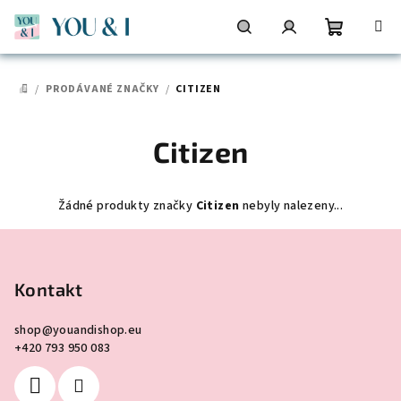
Přejít
na
obsah
Nákupní
Hledat
Přihlášení
/
PRODÁVANÉ ZNAČKY
/
CITIZEN
DOMŮ
košík
Citizen
Žádné produkty značky
Citizen
nebyly nalezeny...
Z
á
p
Kontakt
a
shop
@
youandishop.eu
t
+420 793 950 083
í