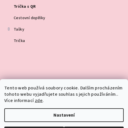
Trička s QR
Cestovní doplňky
Tašky
Trička
Tento web používá soubory cookie. Dalším procházením
tohoto webu vyjadřujete souhlas s jejich používáním..
Více informací
zde
.
Nastavení
Copyright 2026
You and I
. Všechna práva vyhrazena.
Upravit