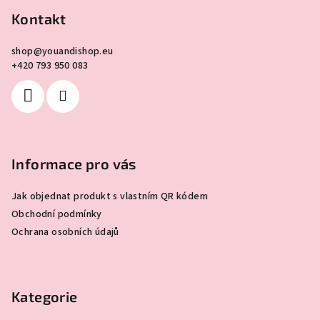
p
Kontakt
a
shop
@
youandishop.eu
t
+420 793 950 083
í
Informace pro vás
Jak objednat produkt s vlastním QR kódem
Obchodní podmínky
Ochrana osobních údajů
Kategorie