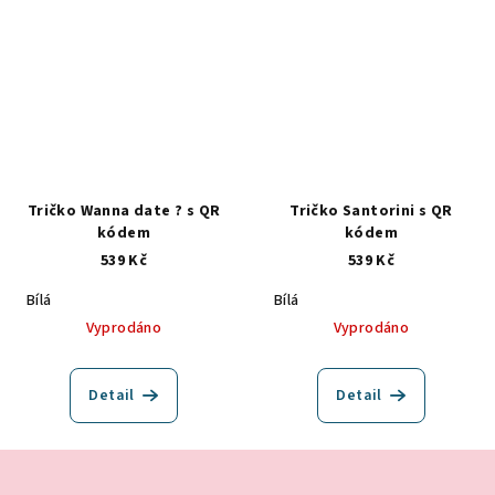
Tričko Wanna date ? s QR
Tričko Santorini s QR
kódem
kódem
539 Kč
539 Kč
Bílá
Bílá
Vyprodáno
Vyprodáno
Detail
Detail
Z
á