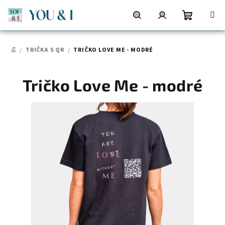
Přejít
na
obsah
Nákupní
Hledat
Přihlášení
/
TRIČKA S QR
/
TRIČKO LOVE ME - MODRÉ
DOMŮ
košík
Tričko Love Me - modré