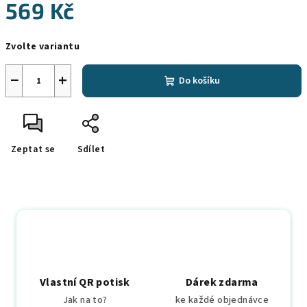
569 Kč
Měrná
Zvolte variantu
cena:
−
+
Do košíku
Zeptat se
Sdílet
Vlastní QR potisk
Dárek zdarma
Jak na to?
ke každé objednávce