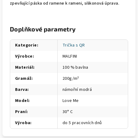
zpevňující páska od ramene k rameni, silikonová úprava.
Doplňkové parametry
Kategorie
:
Trička s QR
Výrobce
:
MALFINI
Materiál
:
100 % bavlna
Gramáž
:
200g/m²
Barva
:
námořní modrá
Model
:
Love Me
Praní
:
30° C
Výroba
:
do 5 pracovních dnů