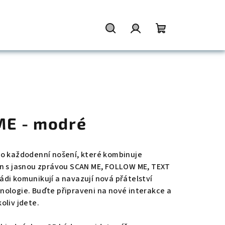
Hledat
Přihlášení
Nákupní
košík
ME - modré
ro každodenní nošení, které kombinuje
gn s jasnou zprávou SCAN ME, FOLLOW ME, TEXT
 rádi komunikují a navazují nová přátelství
nologie. Buďte připraveni na nové interakce a
oliv jdete.