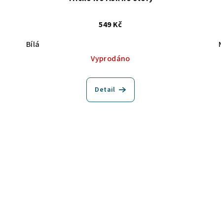
549 Kč
Bílá
Vyprodáno
Detail