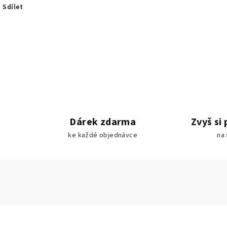
Sdílet
Dárek zdarma
Zvyš si 
ke každé objednávce
na 