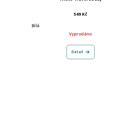
549 Kč
Bílá
Vyprodáno
Detail