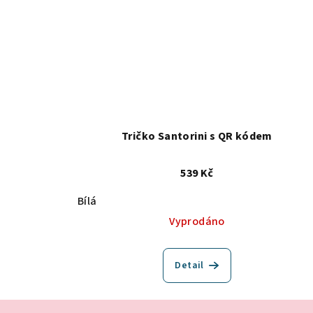
Tričko Santorini s QR kódem
539 Kč
Bílá
Vyprodáno
Detail
Z