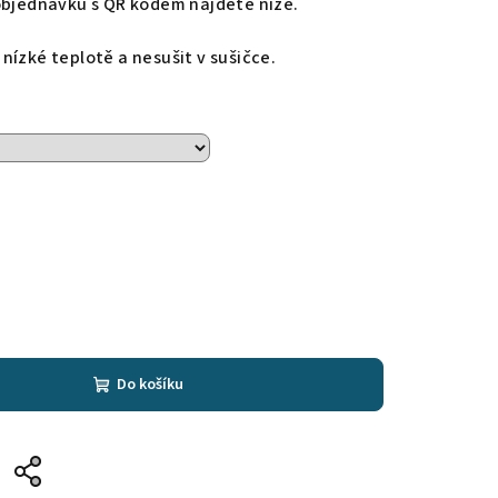
objednávku s QR kódem najdete níže.
nízké teplotě a nesušit v sušičce.
Do košíku