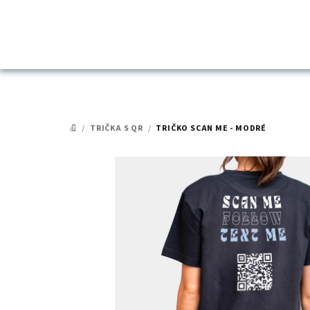
Přejít
na
obsah
/
TRIČKA S QR
/
TRIČKO SCAN ME - MODRÉ
DOMŮ