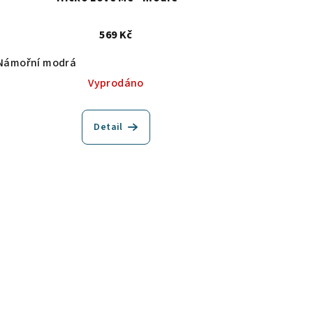
569 Kč
Námořní modrá
Vyprodáno
Detail