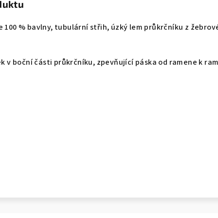
duktu
e 100 % bavlny, tubulární střih, úzký lem průkrčníku z žebro
.
ek v boční části průkrčníku, zpevňující páska od ramene k ram