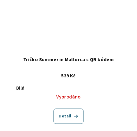
Tričko Summer in Mallorca s QR kódem
539 Kč
Bílá
Vyprodáno
Detail