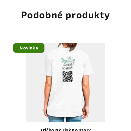
Podobné produkty
Novinka
Tričko No risk no story