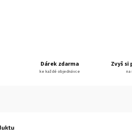
Dárek zdarma
Zvyš si 
ke každé objednávce
na 
duktu