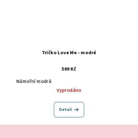
Tričko Love Me - modré
569 Kč
Námořní modrá
Vyprodáno
Detail