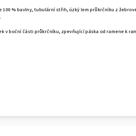
e 100 % bavlny, tubulární střih, úzký lem průkrčníku z žebro
.
tek v boční části průkrčníku, zpevňující páska od ramene k ra