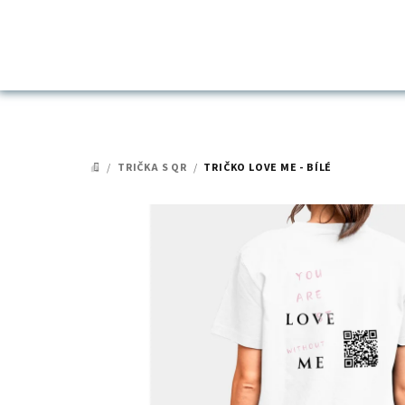
Přejít
na
obsah
/
TRIČKA S QR
/
TRIČKO LOVE ME - BÍLÉ
DOMŮ