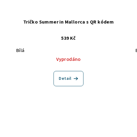
Tričko Summer in Mallorca s QR kódem
539 Kč
Bílá
Vyprodáno
Detail