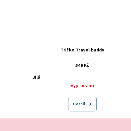
Tričko Travel buddy
549 Kč
Bílá
Vyprodáno
Detail
Z