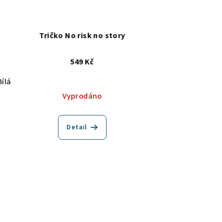
Tričko No risk no story
549 Kč
Bílá
Vyprodáno
Detail