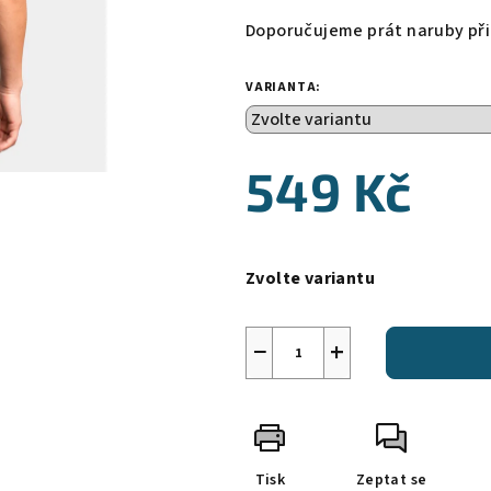
Doporučujeme prát naruby při 
VARIANTA:
549 Kč
Měrná
cena:
Zvolte variantu
−
+
Tisk
Zeptat se