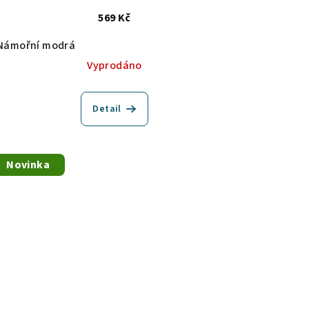
569 Kč
Námořní modrá
Vyprodáno
Detail
Novinka