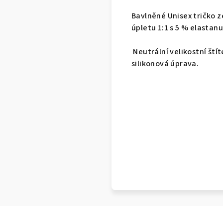
Bavlněné Unisex tričko z
úpletu 1:1 s 5 % elastanu
Neutrální velikostní ští
silikonová úprava.