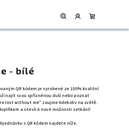
Hledat
Přihlášení
Nákupní
košík
e - bílé
zovaným QR kódem je vyrobené ze 100% kvalitní
ouží najít svou spřízněnou duši nebo poznat
e lost without me" zaujme kdekoliv na světě.
doplňkem a otevírá nové možnosti setkání!
objednávku s QR kódem najdete níže.